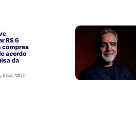
ve
r R$ 6
m compras
de acordo
isa da
o: 03/abr/2026