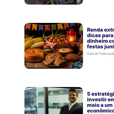
Renda extr
dicas para
dinheiro c
festas jun
Data de Publicaçã
5 estratég
investir 
meio a um 
econômico