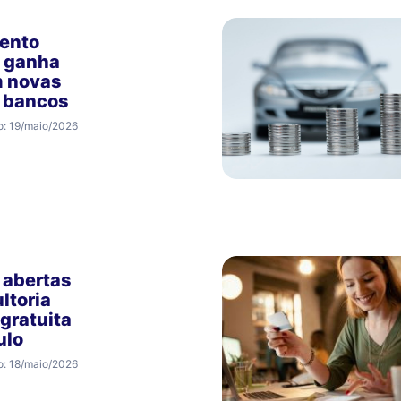
ento
o ganha
m novas
s bancos
o: 19/maio/2026
 abertas
ltoria
 gratuita
ulo
o: 18/maio/2026