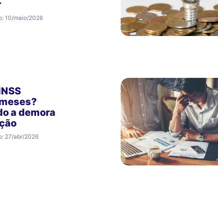
r
o: 10/maio/2026
 INSS
 meses?
do a demora
nção
o: 27/abr/2026