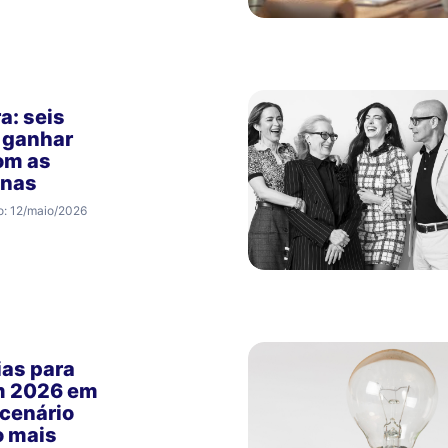
a: seis
 ganhar
om as
inas
o: 12/maio/2026
ias para
em 2026 em
cenário
 mais