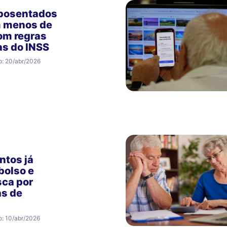
posentados
 menos de
com regras
as do INSS
o: 20/abr/2026
tos já
bolso e
sca por
as de
o: 10/abr/2026