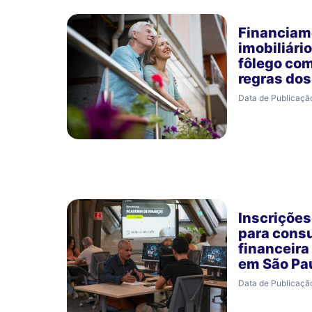
Financiam
imobiliári
fôlego co
regras do
Data de Publicaçã
Inscrições
para consu
financeira
em São Pa
Data de Publicaçã