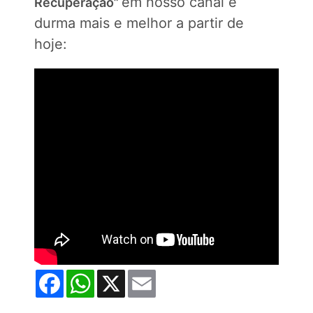
em nosso canal e
Recuperação”
durma mais e melhor a partir de
hoje:
Facebook
WhatsApp
X
Email