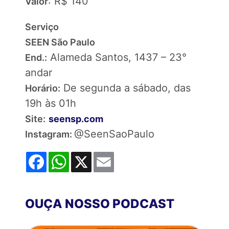
: R$ 140
Valor
Serviço
SEEN São Paulo
Alameda Santos, 1437 – 23°
End.:
andar
De segunda a sábado, das
Horário:
19h às 01h
Site:
seensp.com
@SeenSaoPaulo
Instagram:
Facebook
WhatsApp
X
Email
OUÇA NOSSO PODCAST