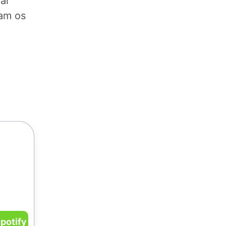
ar
zam os
potify