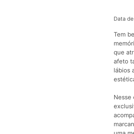
Data de
Tem bei
memória
que atr
afeto 
lábios
estétic
Nesse 
exclusi
acompa
marcan
uma me