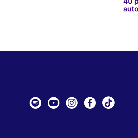
40 p
aut