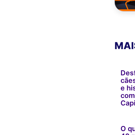
MAI
Desf
cães
e hi
com
Cap
O qu