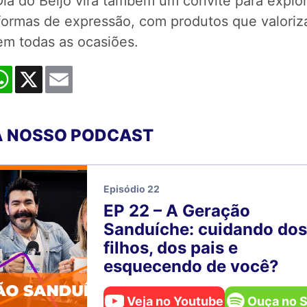
Dia do Beijo vira também um convite para explor
formas de expressão, com produtos que valori
em todas as ocasiões.
cebook
WhatsApp
X
Email
 NOSSO PODCAST
Episódio 22
EP 22 – A Geração
Sanduíche: cuidando dos
filhos, dos pais e
esquecendo de você?
Veja no Youtube
Ouça no S