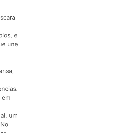
scara
bios, e
ue une
ensa,
ências.
a em
al, um
 No