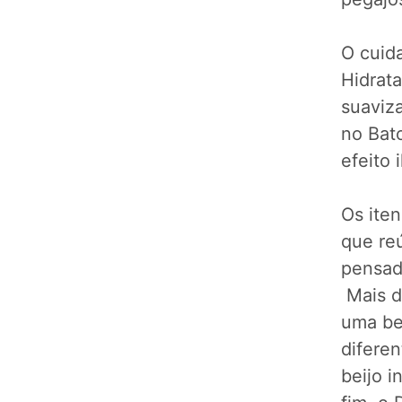
O cuid
Hidrata
suaviz
no Bat
efeito 
Os ite
que re
pensad
Mais d
uma be
difere
beijo 