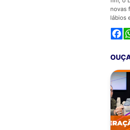
fim, o 
novas 
lábios 
Fa
OUÇA