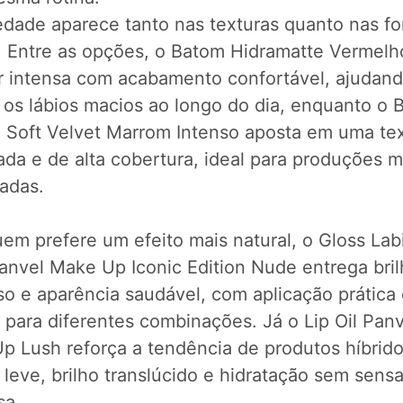
edade aparece tanto nas texturas quanto nas f
. Entre as opções, o Batom Hidramatte Vermel
or intensa com acabamento confortável, ajudand
 os lábios macios ao longo do dia, enquanto o 
o Soft Velvet Marrom Intenso aposta em uma te
da e de alta cobertura, ideal para produções m
cadas.
em prefere um efeito mais natural, o Gloss Labi
Panvel Make Up Iconic Edition Nude entrega bri
so e aparência saudável, com aplicação prática
l para diferentes combinações. Já o Lip Oil Pan
p Lush reforça a tendência de produtos híbrid
 leve, brilho translúcido e hidratação sem sens
sa.