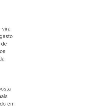
 vira
 gesto
 de
 os
da
posta
mais
ado em