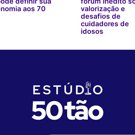
ode definir sua
fórum inédito s
onomia aos 70
valorização e
desafios de
cuidadores de
idosos