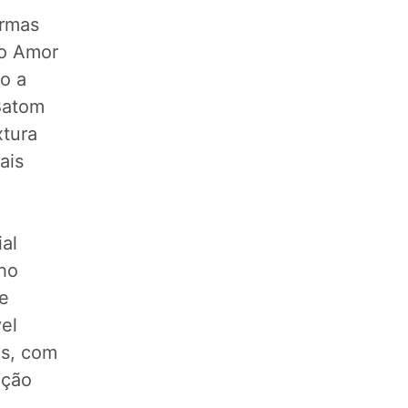
ormas
ho Amor
o a
Batom
xtura
ais
al
lho
 e
vel
os, com
ação