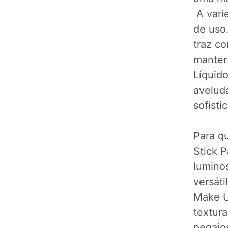
A vari
de uso
traz c
manter
Líquid
aveluda
sofisti
Para qu
Stick 
lumino
versáti
Make U
textura
pegajo