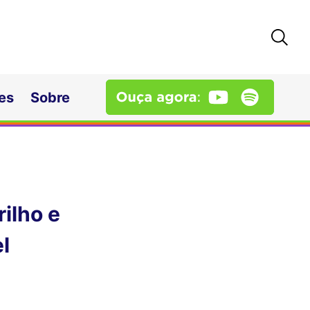
es
Sobre
rilho e
l