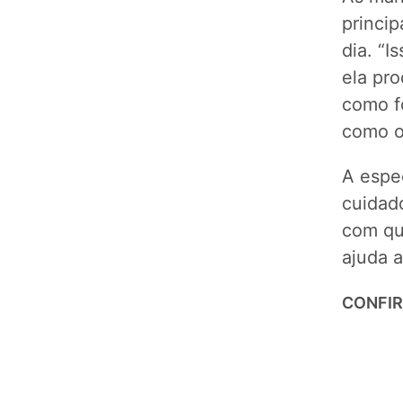
princi
dia. “I
ela pr
como f
como o
A espe
cuidado
com qu
ajuda a
CONFIR