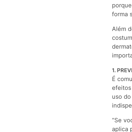
porque
forma 
Além do
costuma
dermat
importa
1. PRE
É comu
efeitos
uso do
indispe
“Se vo
aplica 