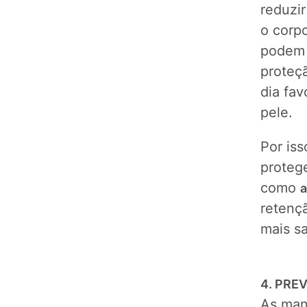
reduzir
o corpo
podem 
proteç
dia fa
pele.
Por iss
proteg
como
a
retenç
mais sa
4. PRE
As man