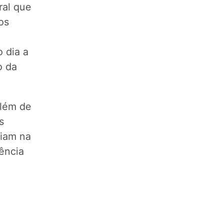
ral que
os
 dia a
o da
além de
s
liam na
ência