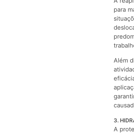
A reapl
para m
situaç
desloca
predom
trabal
Além di
ativid
eficác
aplica
garant
causad
3. HID
A prot