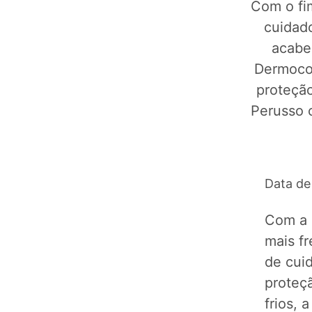
Com o fi
cuidado
acabe
Dermocos
proteção
Perusso c
Data de
Com a 
mais f
de cui
proteç
frios, 