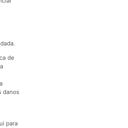
ncial
ndada.
ica de
 a
a
s danos
ui para