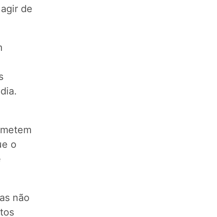
agir de
m
s
dia.
rometem
ue o
e
mas não
utos