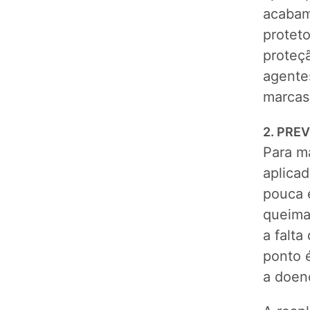
acabam
proteto
proteç
agente
marcas
2. PRE
Para ma
aplica
pouca 
queima
a falta
ponto 
a doenç