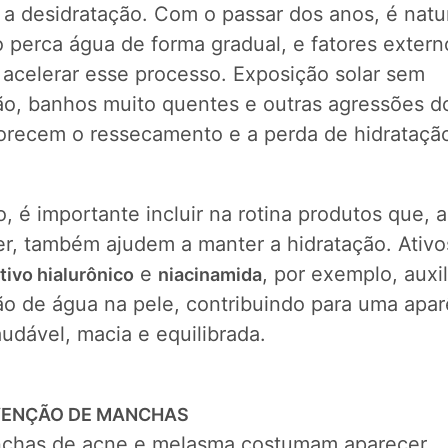
 a desidratação. Com o passar dos anos, é natu
 perca água de forma gradual, e fatores extern
acelerar esse processo. Exposição solar sem
ão, banhos muito quentes e outras agressões do
vorecem o ressecamento e a perda de hidrataçã
o, é importante incluir na rotina produtos que, 
er, também ajudem a manter a hidratação. Ativo
e
, por exemplo, auxi
tivo hialurônico
niacinamida
ão de água na pele, contribuindo para uma apar
udável, macia e equilibrada.
VENÇÃO DE MANCHAS
chas de acne e melasma costumam aparecer,