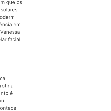
um que os
 solares
ioderm
rência em
a Vanessa
ar facial.
ima
rotina
unto é
ou
acontece