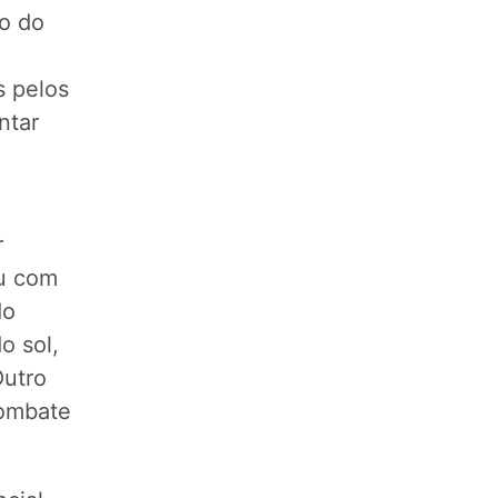
io do
s pelos
ntar
r
ou com
do
o sol,
Outro
combate