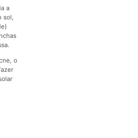
ia a
 sol,
le)
anchas
ssa.
cne, o
fazer
olar