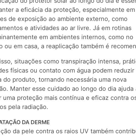
icação do protetor solar ao longo do dia é esse
anter a eficácia da proteção, especialmente em
ões de exposição ao ambiente externo, como
mentos e atividades ao ar livre. Já em rotinas
inantemente em ambientes internos, como no
ho ou em casa, a reaplicação também é recome
sso, situações como transpiração intensa, prát
ades físicas ou contato com água podem reduzir
ia do produto, tornando necessária uma nova
ção. Manter esse cuidado ao longo do dia ajuda 
ir uma proteção mais contínua e eficaz contra o
os pela radiação.
RATAÇÃO DA DERME
eção da pele contra os raios UV também contrib