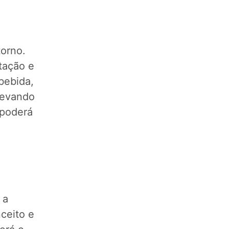
torno.
tação e
bebida,
levando
 poderá
 a
ceito e