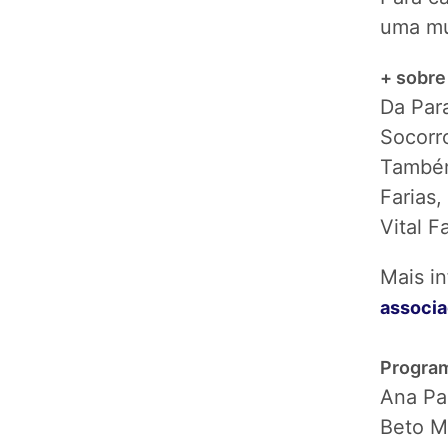
uma mu
+ sobre
Da Par
Socorro
Também
Farias,
Vital Fa
Mais i
associ
Progra
Ana Pau
Beto Me