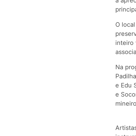
a apre
princip
O loca
preser
inteiro
associ
Na pro
Padilh
e Edu S
e Soco
mineiro
Artist