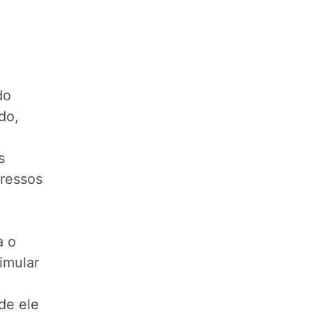
do
do,
s
gressos
a o
imular
de ele