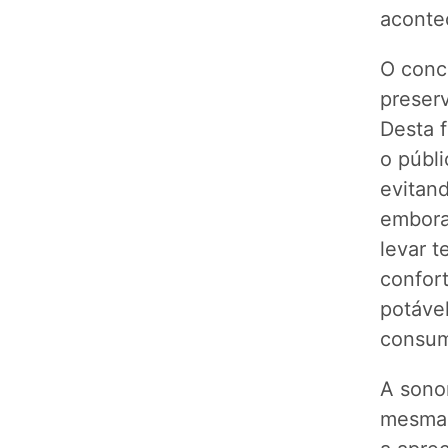
aconte
O conc
preserv
Desta 
o públi
evitan
embora
levar t
confor
potável
consum
A sono
mesma 