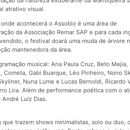
ciação da natureza exuberante da Mantiqueira s
al atrativo visual.
l onde acontecerá o Assobio é uma área de
vação da Associação Remar SAP e para cada in
 vendido, o festival doará uma muda de árvore n
ação mantenedora da área.
gramação musical: Ana Paula Cruz, Beto Mejia,
a, Cometa, Gabi Buarque, Léo Pinheiro, Nono Sk
kyliner, Nuna Lume e Lucas Bernoldi, Ricardo V
rro Lira. Além de performance poética com o at
 André Luiz Dias.
as que trazem shows minimalistas, solo ou duo,