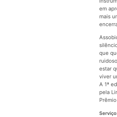
instrum
em apr
mais u
encerra
Assobi
silênci
que qu
ruidoso
estar 
viver u
A 1ª ed
pela L
Prêmio
Serviço