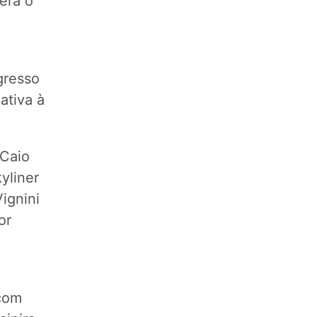
erá o
gresso
ativa à
 Caio
yliner
ignini
or
 com