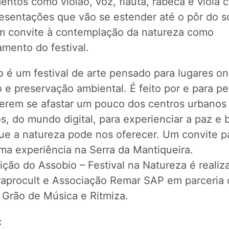
entos como violão, voz, flauta, rabeca e viola c
esentações que vão se estender até o pôr do so
m convite à contemplação da natureza como
mento do festival.
o é um festival de arte pensado para lugares o
o e preservação ambiental. É feito por e para p
erem se afastar um pouco dos centros urbanos
s, do mundo digital, para experienciar a paz e
que a natureza pode nos oferecer. Um convite p
ma experiência na Serra da Mantiqueira.
ição do Assobio – Festival na Natureza é realiz
iraprocult e Associação Remar SAP em parceria
 Grão de Música e Ritmiza.
: