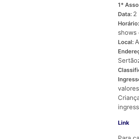
1* Asso
2
Data:
Horário
shows 
A
Local:
Endere
Sertão
Classif
Ingress
valores
Crianç
ingress
Link
Para ca