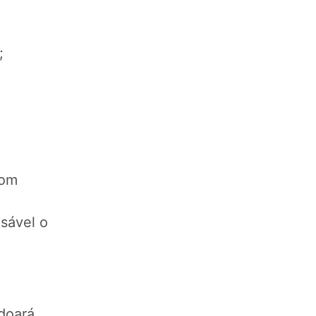
;
com
sável o
 doará