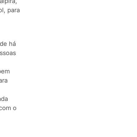
aipira,
l, para
nde há
essoas
 bem
ara
ada
 com o