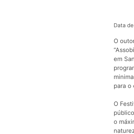
Data de
O outo
“Assobi
em Sant
progra
minimal
para o
O Festi
público
o máxi
nature