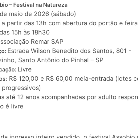
bio – Festival na Natureza
 de maio de 2026 (sábado)
a partir das 13h com abertura do portão e feira
:
das 15h às 18h30
ssociação Remar SAP
Estrada Wilson Benedito dos Santos, 801 -
ço:
zinho, Santo Antônio do Pinhal – SP
Livre
icação:
R$ 120,00 e R$ 60,00 meia-entrada (lotes 
os:
 progressivos)
as até 12 anos acompanhadas por adulto respon
o é livre
da ingresso inteiro vendido, o festival Assobio