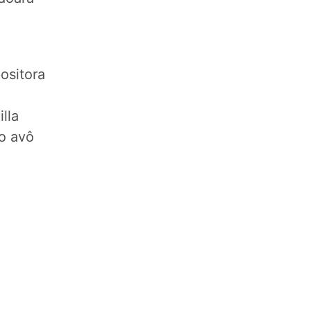
ositora
lla
do avô