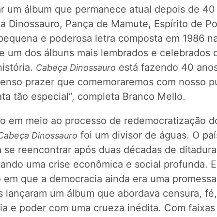
ar um álbum que permanece atual depois de 40 
a Dinossauro, Pança de Mamute, Espírito de Por
pequena e poderosa letra composta em 1986 n
 de um dos álbuns mais lembrados e celebrados 
istória.
está fazendo 40 anos
Cabeça Dinossauro
enso prazer que comemoraremos com nosso pú
ta tão especial”, completa Branco Mello.
o em meio ao processo de redemocratização d
foi um divisor de águas. O paí
Cabeça Dinossauro
a se reencontrar após duas décadas de ditadura
tando uma crise econômica e social profunda.
o em que a democracia ainda era uma promessa f
ãs lançaram um álbum que abordava censura, fé,
cia e poder com uma crueza inédita. Com faixa