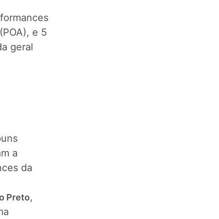
erformances
 (POA), e 5
da geral
buns
am a
nces da
,
o Preto
ma