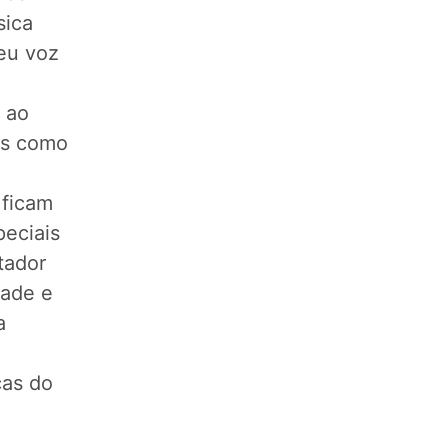
sica
eu voz
 ao
as como
 ficam
peciais
tador
dade e
a
cas do