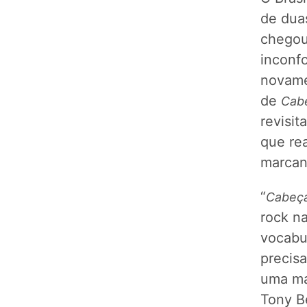
de dua
chegou
inconf
novamen
de
Cab
revisi
que re
marcant
“
Cabeça
rock n
vocabul
precisa
uma mar
Tony B