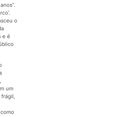
anos”.
co’.
asceu o
da
 e é
blico
o
s
,
 Em um
rágil,
s como