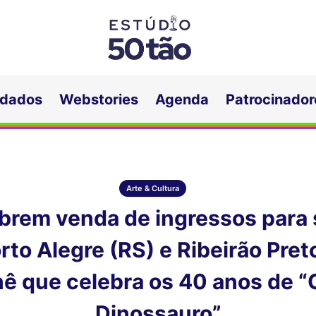
idados
Webstories
Agenda
Patrocinador
Arte & Cultura
abrem venda de ingressos para
to Alegre (RS) e Ribeirão Pret
nê que celebra os 40 anos de 
Dinossauro”