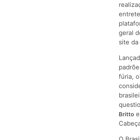
realiz
entret
platafo
geral 
site d
Lançad
padrõe
fúria, 
consid
brasile
questi
Britto
Cabeça
O Brasi