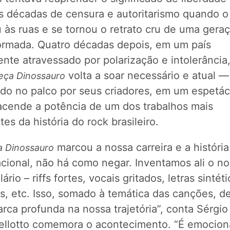
s décadas de censura e autoritarismo quando o
 às ruas e se tornou o retrato cru de uma gera
ormada. Quatro décadas depois, em um país
te atravessado por polarização e intolerância,
volta a soar necessário e atual —
eça Dinossauro
tado no palco por seus criadores, em um espetác
acende a potência de um dos trabalhos mais
es da história do rock brasileiro.
marcou a nossa carreira e a história
 Dinossauro
acional, não há como negar. Inventamos ali o n
ário – riffs fortes, vocais gritados, letras sintét
s, etc. Isso, somado à temática das canções, d
ca profunda na nossa trajetória”, conta Sérgio 
ellotto comemora o acontecimento. “É emocion