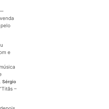
—
 venda
 pelo
u
som e
 música
e
,
Sérgio
Titãs –
 depois