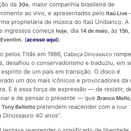
ação da
, maior companhia brasileira de
30e
enimento ao vivo, e apresentados pelo
Itaú Live
rma proprietária de música do Itaú Unibanco. A
de ingressos começa
, dia
, às
,
hoje
14 de maio
15h
a
.
Eventim
(
acesse aqui
).
o pelos Titãs em 1986,
rompe
Cabeça Dinossauro
s, desafiou o conservadorismo e traduziu, em 
o espírito de um país em transição. O disco é
erado um dos mais icônicos e provocadores da
ira. E é essa força de expressão — de resistir, d
onar e de pensar o presente — que
Branco Mello
e
pretendem reacender com a
“
Tony Bellotto
tour
 Dinossauro 40 anos”.
l tentava reaprender o significado de liberdade