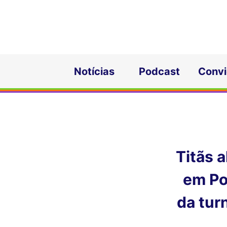
Notícias
Podcast
Conv
Titãs 
em Por
da tur