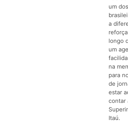
um dos
brasil
a dife
reforç
longo 
um age
facilid
na mem
para no
de jorn
estar 
contar 
Superi
Itaú.