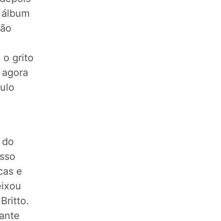
 álbum
ção
 o grito
 agora
ulo
 do
osso
icas e
eixou
Britto.
ante