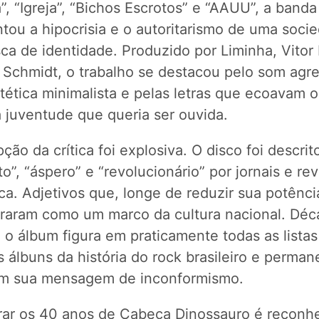
a”, “Igreja”, “Bichos Escrotos” e “AAUU”, a banda
tou a hipocrisia e o autoritarismo de uma soci
a de identidade. Produzido por Liminha, Vitor 
 Schmidt, o trabalho se destacou pelo som agre
tética minimalista e pelas letras que ecoavam o
 juventude que queria ser ouvida.
ção da crítica foi explosiva. O disco foi descri
to”, “áspero” e “revolucionário” por jornais e rev
a. Adjetivos que, longe de reduzir sua potênci
raram como um marco da cultura nacional. Déc
 o álbum figura em praticamente todas as listas
 álbuns da história do rock brasileiro e perma
em sua mensagem de inconformismo.
rar os 40 anos de Cabeça Dinossauro é reconh