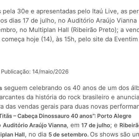
 pela 30e e apresentadas pelo Itaú Live, as p
s dias 17 de julho, no Auditório Araújo Vianna
mbro, no Multiplan Hall (Ribeirão Preto); a ven
começa hoje (14), às 15h, pelo site da Eventim
 Publicação: 14/maio/2026
seguem celebrando os 40 anos de um dos ál
s
rcantes da história do rock brasileiro e anunci
ra das vendas gerais para duas novas performa
Titãs – Cabeça Dinossauro 40 anos”: Porto Alegre
o
, em
; e
Auditório Araújo Vianna
17 de julho
Ribeirã
, no dia
Os shows são u
iplan Hall
5 de setembro.