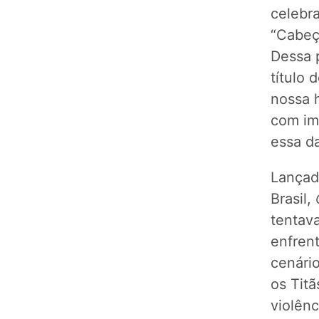
celebr
“Cabeç
Dessa 
título
nossa h
com im
essa da
Lançad
Brasil,
tentav
enfren
cenári
os Tit
violên