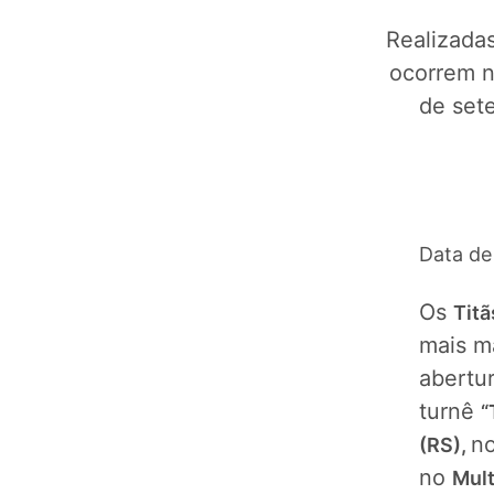
Realizadas
ocorrem no
de sete
Data de
Os
Titã
mais ma
abertu
turnê
“
n
(RS),
no
Mult