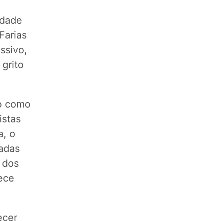
edade
Farias
ssivo,
 grito
to como
istas
a, o
adas
 dos
nece
ecer