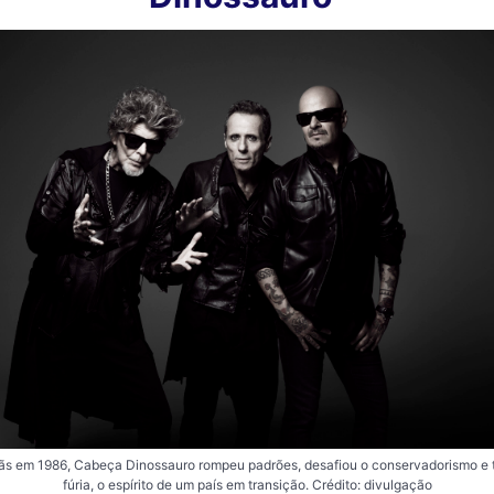
ãs em 1986, Cabeça Dinossauro rompeu padrões, desafiou o conservadorismo e 
fúria, o espírito de um país em transição. Crédito: divulgação