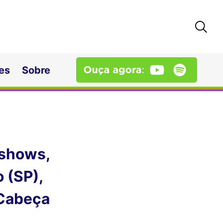
es
Sobre
 shows,
o (SP),
“Cabeça