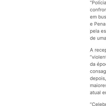
“Políci
confron
em busc
e Pena
pela es
de uma
A recep
“violen
da époc
consag
depois,
maiores
atual 
“Celeb