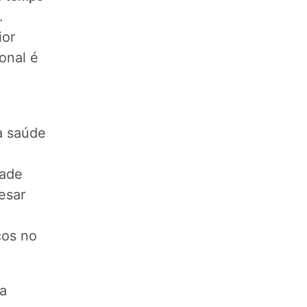
.
ior
onal é
a saúde
dade
esar
cos no
a