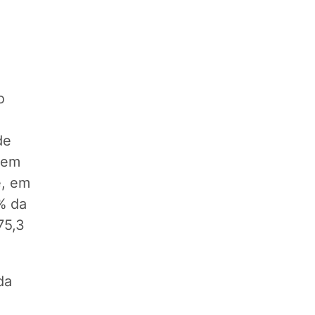
a
o
de
 em
e, em
% da
75,3
da