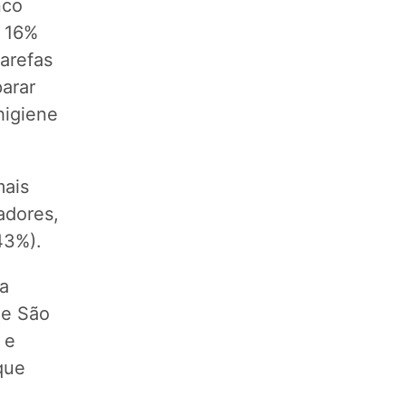
nco
e 16%
tarefas
arar
higiene
mais
adores,
43%).
da
de São
 e
que
e