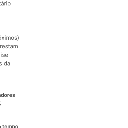
ário
a
róximos)
prestam
ise
s da
adores
%
o tempo