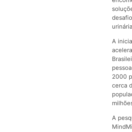
encome
soluçõe
desafi
urinári
A inici
acelera
Brasile
pessoa
2000 p
cerca 
popula
milhõe
A pesqu
MindMi