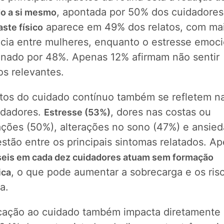
, apontada por 50% dos cuidadores
o a si mesmo
aparece em 49% dos relatos, com ma
ste físico
ncia entre mulheres, enquanto o estresse emoci
nado por 48%. Apenas 12% afirmam não sentir
os relevantes.
itos do cuidado contínuo também se refletem n
idadores.
, dores nas costas ou
Estresse (53%)
lações (50%), alterações no sono (47%) e ansie
stão entre os principais sintomas relatados. Ap
seis em cada dez cuidadores atuam sem formação
, o que pode aumentar a sobrecarga e os ris
ica
a.
cação ao cuidado também impacta diretamente 