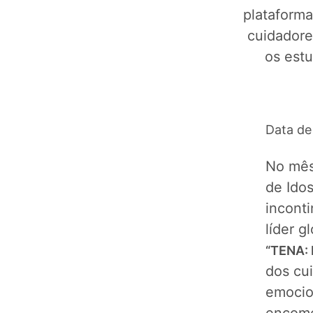
plataforma
cuidadore
os estu
Data de
No mês
de Ido
inconti
líder g
“TENA: 
dos cui
emocio