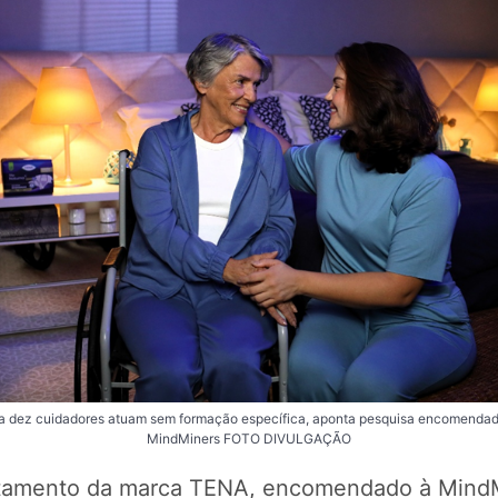
a dez cuidadores atuam sem formação específica, aponta pesquisa encomendad
MindMiners FOTO DIVULGAÇÃO
tamento da marca TENA, encomendado à MindM