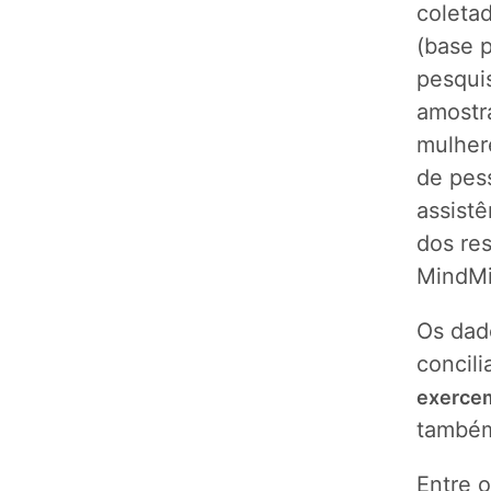
coleta
(base 
pesqui
amostr
mulhere
de pes
assist
dos res
MindMi
Os dad
concil
exercem
também
Entre o