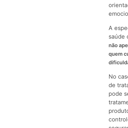
orient
emocion
A espe
saúde 
não ape
quem cu
dificul
No caso
de trat
pode s
tratam
produto
control