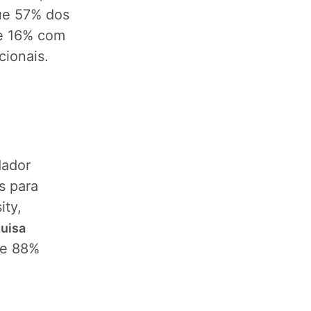
que 57% dos
 e 16% com
cionais.
dador
s para
ity,
uisa
ue 88%