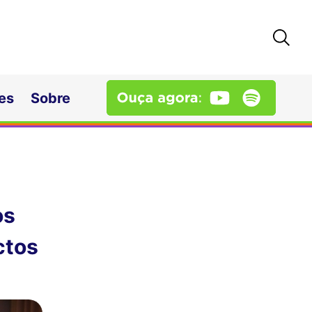
es
Sobre
os
ctos