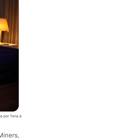
a por Tena à
iners,