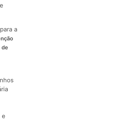
te
para a
enção
 de
inhos
ria
 e