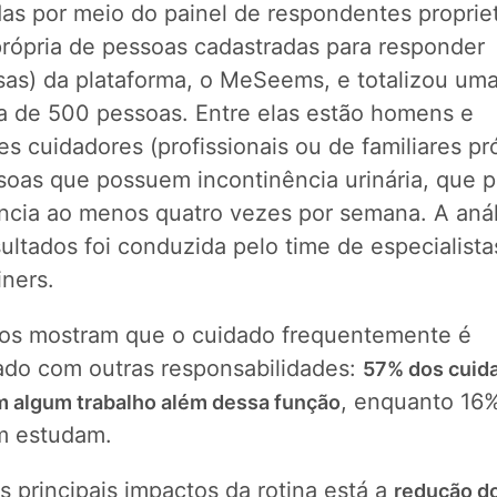
das por meio do painel de respondentes propriet
própria de pessoas cadastradas para responder
sas) da plataforma, o MeSeems, e totalizou um
a de 500 pessoas. Entre elas estão homens e
s cuidadores (profissionais ou de familiares p
soas que possuem incontinência urinária, que 
ência ao menos quatro vezes por semana. A anál
ultados foi conduzida pelo time de especialista
ners.
os mostram que o cuidado frequentemente é
iado com outras responsabilidades:
57% dos cuid
, enquanto 16
 algum trabalho além dessa função
 estudam.
s principais impactos da rotina está a
redução d