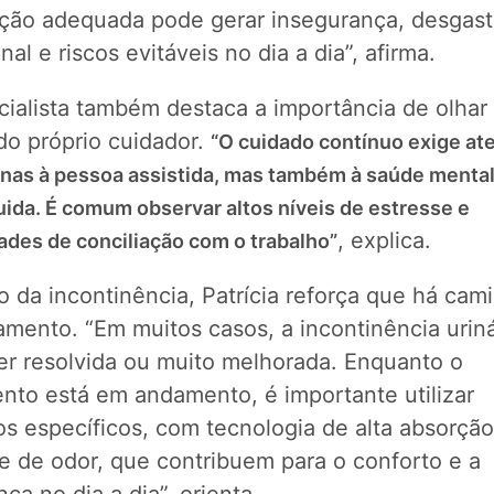
ação adequada pode gerar insegurança, desgas
al e riscos evitáveis no dia a dia”, afirma.
cialista também destaca a importância de olhar 
do próprio cuidador.
“O cuidado contínuo exige at
nas à pessoa assistida, mas também à saúde mental
ida. É comum observar altos níveis de estresse e
, explica.
dades de conciliação com o trabalho”
 da incontinência, Patrícia reforça que há cam
amento. “Em muitos casos, a incontinência uriná
er resolvida ou muito melhorada. Enquanto o
ento está em andamento, é importante utilizar
s específicos, com tecnologia de alta absorção
e de odor, que contribuem para o conforto e a