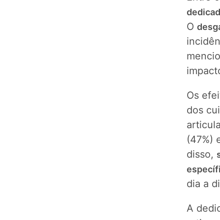
dedicad
O
desga
incidê
mencio
impact
Os efe
dos cu
articu
(47%) e
disso,
específ
dia a di
A dedi