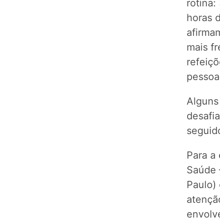
rotina:
horas d
afirmam
mais f
refeiçõ
pessoa
Alguns
desafia
seguid
Para a 
Saúde 
Paulo)
atenção
envolve