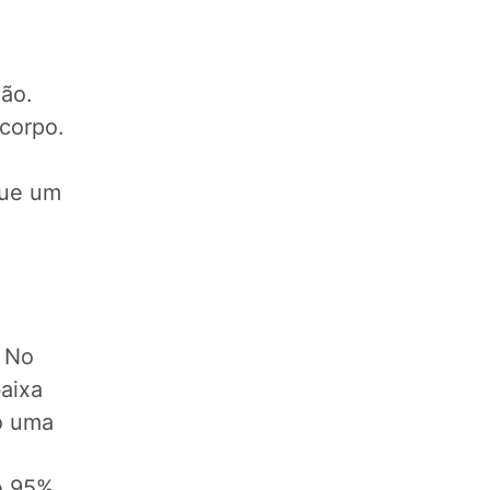
ção.
 corpo.
que um
. No
baixa
o uma
e 95%.