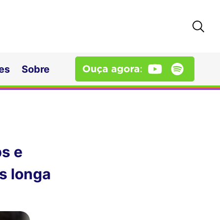
es
Sobre
s e
s longa