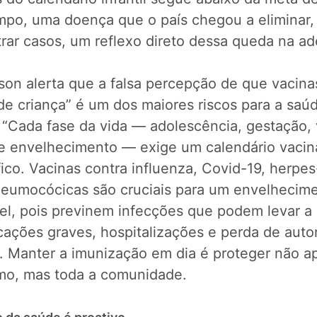
mpo, uma doença que o país chegou a eliminar,
trar casos, um reflexo direto dessa queda na a
son alerta que a falsa percepção de que vacina
de criança” é um dos maiores riscos para a saú
 “Cada fase da vida — adolescência, gestação, 
 e envelhecimento — exige um calendário vacin
ico. Vacinas contra influenza, Covid-19, herpes
neumocócicas são cruciais para um envelhecim
el, pois previnem infecções que podem levar a
cações graves, hospitalizações e perda de auto
a. Manter a imunização em dia é proteger não a
mo, mas toda a comunidade.