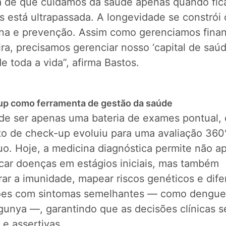
ia de que cuidamos da saúde apenas quando fi
s está ultrapassada. A longevidade se constrói
lina e prevenção. Assim como gerenciamos fina
ira, precisamos gerenciar nosso ‘capital de saúd
e toda a vida”, afirma Bastos.
p como ferramenta de gestão da saúde
de ser apenas uma bateria de exames pontual, 
to de check-up evoluiu para uma avaliação 360
uo. Hoje, a medicina diagnóstica permite não a
icar doenças em estágios iniciais, mas também
ar a imunidade, mapear riscos genéticos e dife
ões com sintomas semelhantes — como dengue,
gunya —, garantindo que as decisões clínicas 
 e assertivas.