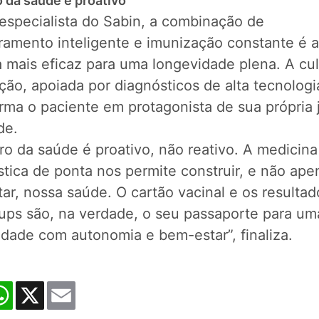
o da saúde é proativo
 especialista do Sabin, a combinação de
ramento inteligente e imunização constante é a
 mais eficaz para uma longevidade plena. A cul
ão, apoiada por diagnósticos de alta tecnologi
orma o paciente em protagonista de sua própria 
de.
ro da saúde é proativo, não reativo. A medicina
tica de ponta nos permite construir, e não ape
ar, nossa saúde. O cartão vacinal e os resulta
ups são, na verdade, o seu passaporte para um
idade com autonomia e bem-estar”, finaliza.
cebook
WhatsApp
X
Email