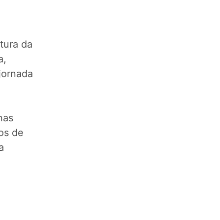
tura da
a,
jornada
nas
dos de
a