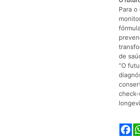
O futur
Para o
monito
fórmula
prevenç
transf
de saú
“O futu
diagnós
consert
check-
longev
Fa