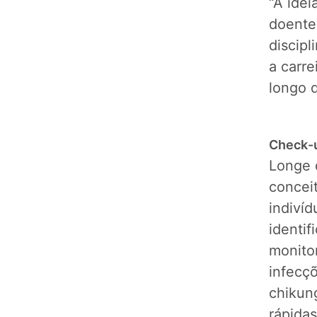
“A ide
doente
discip
a carre
longo d
Check-u
Longe 
concei
indivíd
identif
monitor
infecç
chikun
rápidas