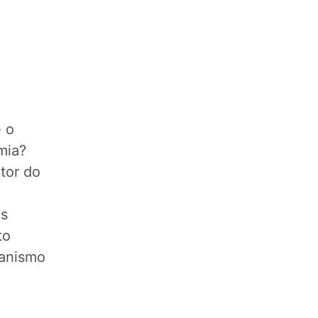
é o
mia?
tor do
is
to
ganismo