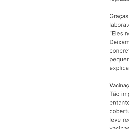
Graças
labora
“Eles n
Deixam
concre
pequen
explica
Vacinaç
Tão im
entanto
cobert
leve r
vacinas