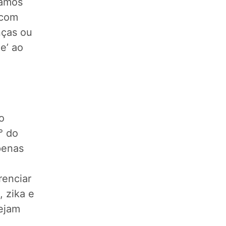
camos
 com
nças ou
e’ ao
o
° do
penas
renciar
 zika e
sejam