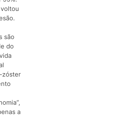
 voltou
desão.
s são
de do
vida
al
-zóster
ento
nomia”,
penas a