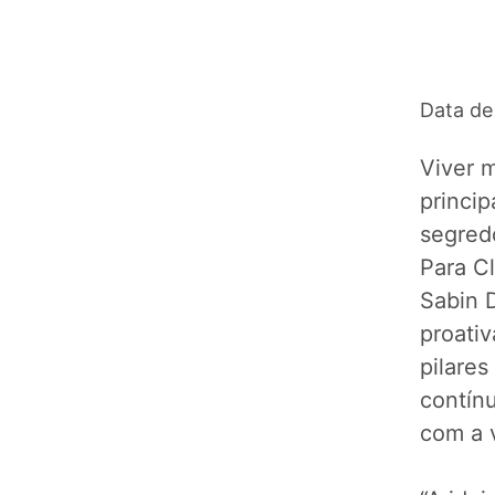
Data de
Viver 
princi
segred
Para Cl
Sabin 
proati
pilare
contín
com a 