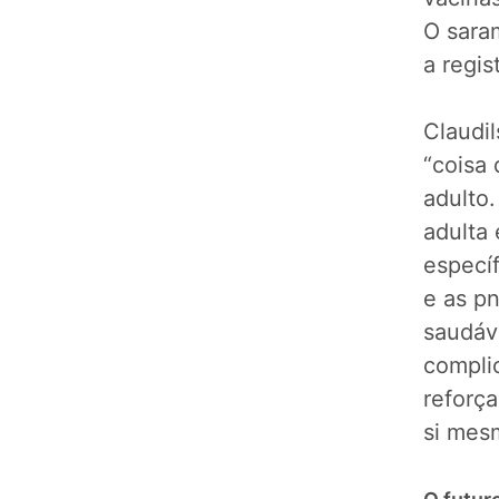
O sara
a regis
Claudil
“coisa 
adulto.
adulta
específ
e as p
saudáv
compli
reforç
si mes