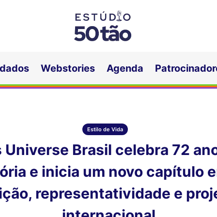
idados
Webstories
Agenda
Patrocinador
Estilo de Vida
 Universe Brasil celebra 72 an
ória e inicia um novo capítulo 
ição, representatividade e pro
internacional