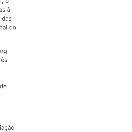
, o
as à
 das
nal do
ing
rês
 de
iação