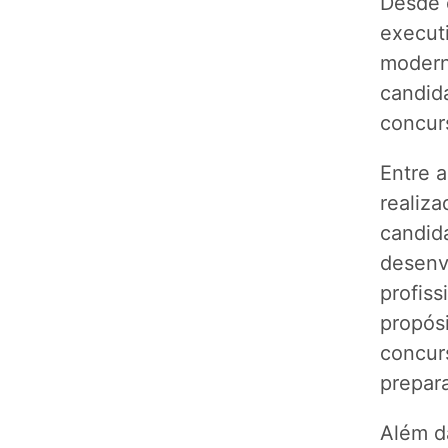
Desde 
executi
modern
candida
concur
Entre a
realiza
candid
desenv
profis
propósi
concur
prepar
Além d