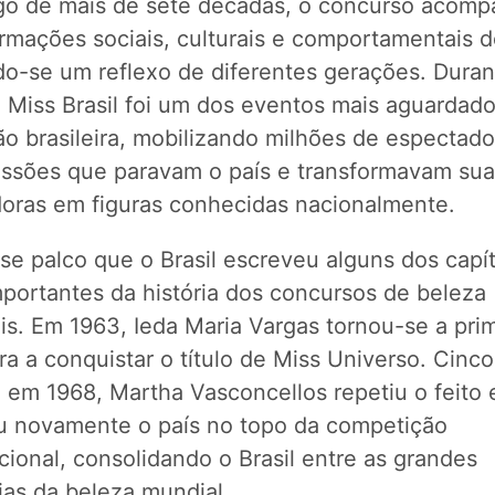
go de mais de sete décadas, o concurso acom
rmações sociais, culturais e comportamentais d
do-se um reflexo de diferentes gerações. Duran
o Miss Brasil foi um dos eventos mais aguardad
ão brasileira, mobilizando milhões de espectad
issões que paravam o país e transformavam sua
oras em figuras conhecidas nacionalmente.
se palco que o Brasil escreveu alguns dos capí
mportantes da história dos concursos de beleza
is. Em 1963, Ieda Maria Vargas tornou-se a pri
ira a conquistar o título de Miss Universo. Cinc
 em 1968, Martha Vasconcellos repetiu o feito 
u novamente o país no topo da competição
cional, consolidando o Brasil entre as grandes
ias da beleza mundial.