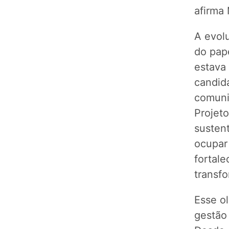
afirma 
A evol
do pap
estava 
candid
comuni
Projeto
susten
ocupar 
fortal
transf
Esse ol
gestão