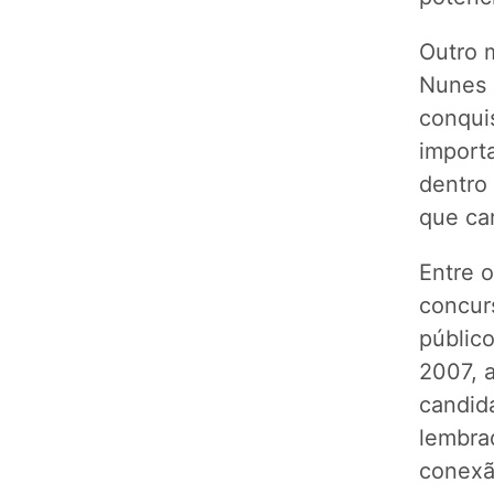
Outro 
Nunes e
conquis
import
dentro
que car
Entre 
concur
públic
2007, 
candid
lembrad
conexã