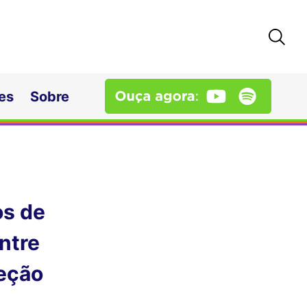
es
Sobre
os de
entre
jeção