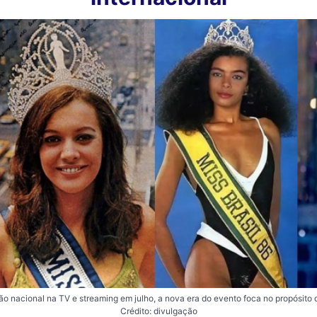
o nacional na TV e streaming em julho, a nova era do evento foca no propósito 
Crédito: divulgação