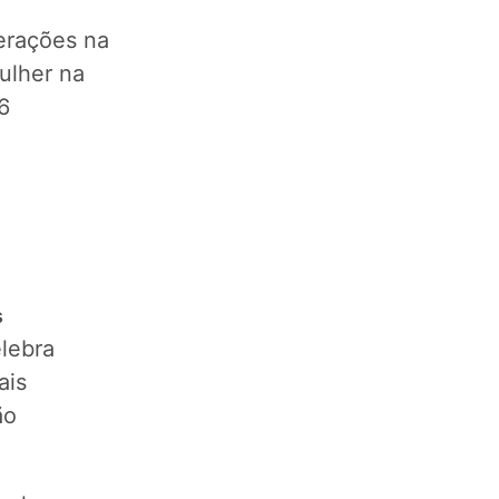
erações na
mulher na
6
s
elebra
ais
ão