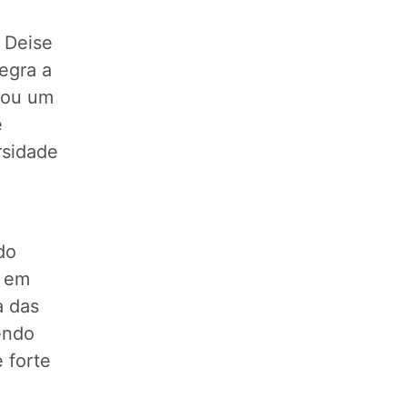
 Deise
egra a
ntou um
e
rsidade
do
o em
a das
endo
 forte