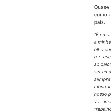
Quase 
como u
país.
“É emoc
a minha
olho pa
represe
ao palc
ser uma
sempre 
mostrar
nosso p
ver uma
trabalh