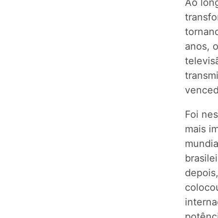
Ao lon
transfo
tornan
anos, 
televis
transm
venced
Foi nes
mais i
mundia
brasile
depois,
coloco
interna
potênc