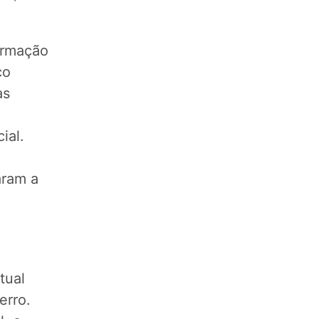
ormação
co
as
ial.
aram a
tual
erro.