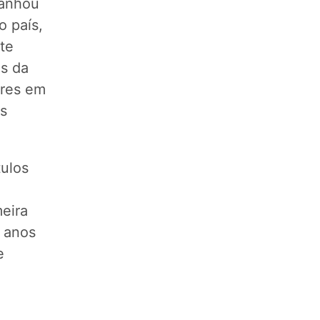
panhou
o país,
te
os da
ores em
s
tulos
meira
o anos
e