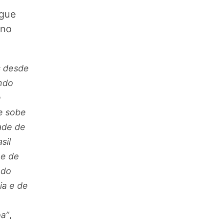
egue
 no
s desde
ando
e
e sobe
dade de
sil
 e de
 do
ia e de
,
oa”