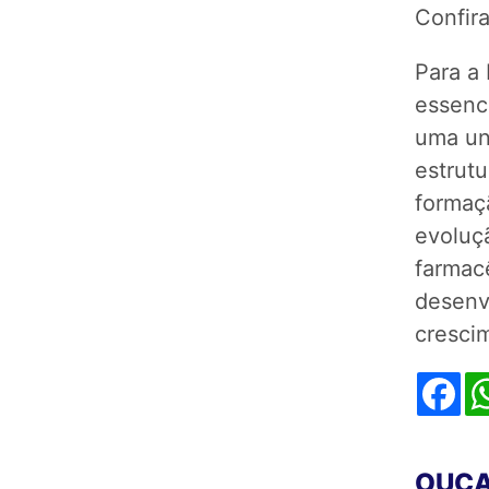
Confir
Para a
essenc
uma uni
estrutu
formaç
evoluç
farmac
desenvo
cresci
Fa
OUÇA