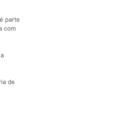
é parte
ta com
na
ria de