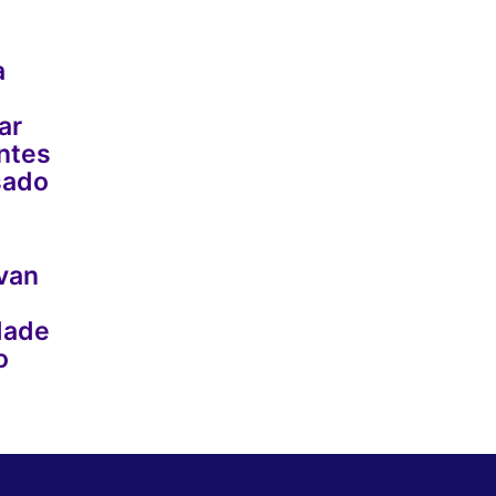
a
ar
ntes
sado
van
dade
o