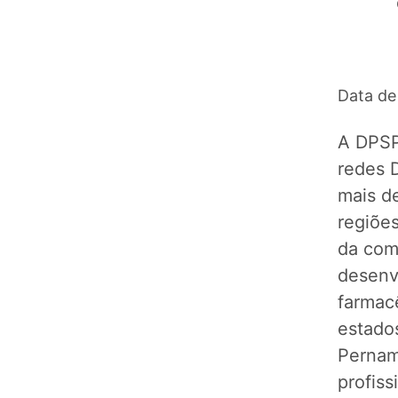
Data de
A DPSP
redes 
mais d
regiõe
da com
desenv
farmacê
estados
Pernam
profiss