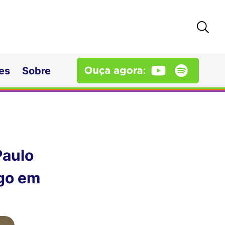
es
Sobre
Paulo
go em