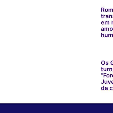
Rom
tran
em r
amor
hum
Os G
turn
“For
Juve
da c