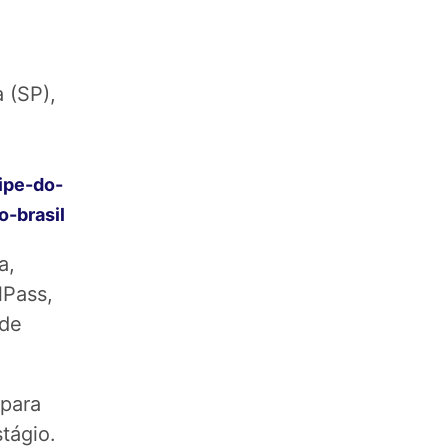
 (SP),
)
ipe-do-
-brasil
a,
lPass,
 de
para
tágio.