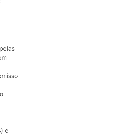
s
pelas
com
omisso
jo
) e