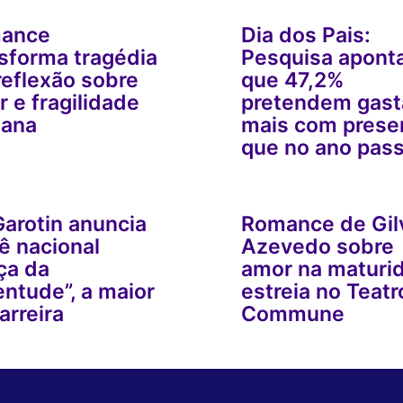
ance
Dia dos Pais:
sforma tragédia
Pesquisa apont
eflexão sobre
que 47,2%
 e fragilidade
pretendem gast
ana
mais com prese
que no ano pas
arotin anuncia
Romance de Gil
ê nacional
Azevedo sobre
ça da
amor na maturi
ntude”, a maior
estreia no Teatr
arreira
Commune