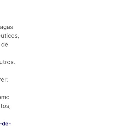
vagas
uticos,
 de
,
utros.
er:
como
tos,
-de-