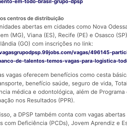
mento-em-todo-brasil-grupo-dpsp
os centros de distribuição
nidades abertas em cidades como Nova Odessa
em (MG), Viana (ES), Recife (PE) e Osasco (SP
lândia (GO) com inscrições no link:
/vagasgrupodpsp.99jobs.com/vagas/496145-partic
anco-de-talentos-temos-vagas-para-logistica-todo
as vagas oferecem benefícios como cesta básic
ansporte, benefício saúde, seguro de vida, Tota
ência médica e odontológica, além de Programa
ipação nos Resultados (PPR).
isso, a DPSP também conta com vagas abertas 
s com Deficiência (PCDs), Jovem Aprendiz e Es