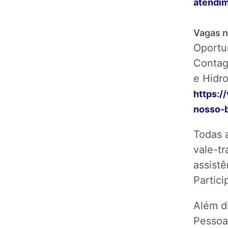
atendi
Vagas n
Oportu
Contag
e Hidro
https:/
nosso-b
Todas 
vale-tr
assist
Partic
Além d
Pessoa