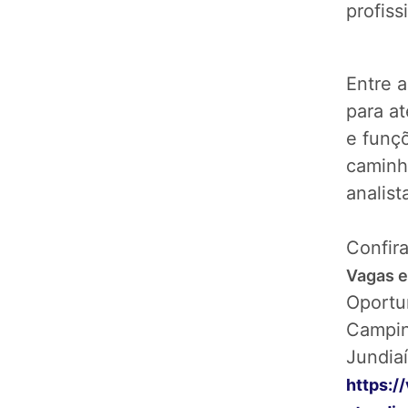
profis
Entre 
para at
e funçõ
caminhã
analist
Confira
Vagas e
Oportu
Campin
Jundiaí
https: