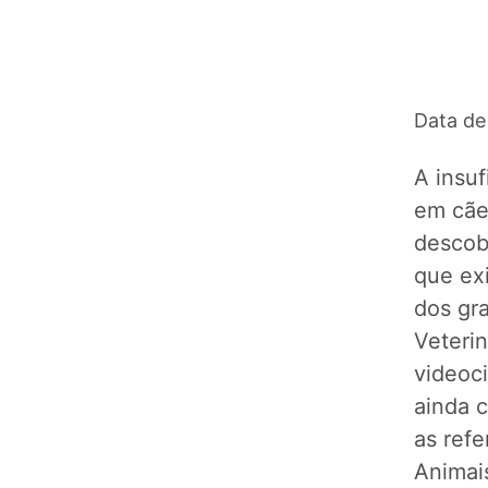
Data de
A insuf
em cães
descob
que exi
dos gr
Veterin
videoc
ainda 
as refe
Animai