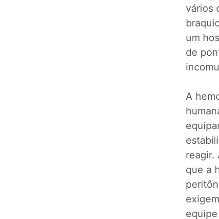
vários 
braquic
um hosp
de pon
incomu
A hemo
humana
equipa
estabi
reagir.
que a 
peritôn
exigem
equipe 