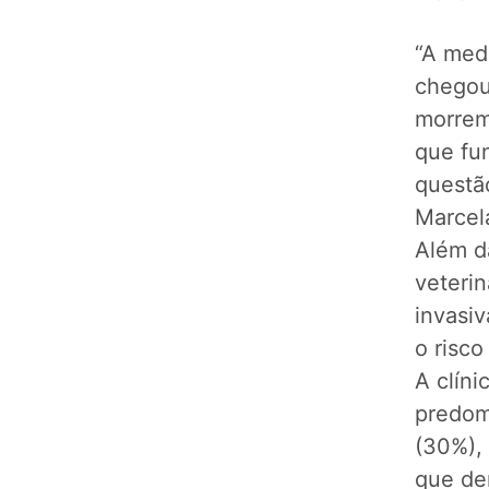
“A med
chegou
morrem
que fu
questão
Marcela
Além da
veterin
invasi
o risc
A clín
predom
(30%), 
que de