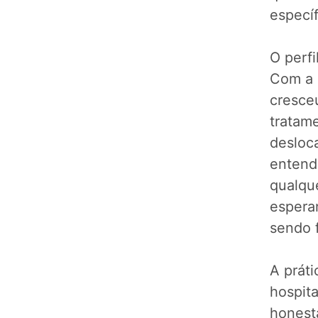
específ
O perf
Com a 
cresce
tratam
desloc
entend
qualque
espera
sendo f
A práti
hospita
honest