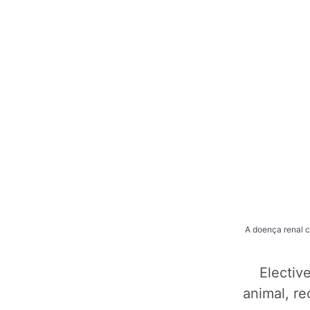
A doença renal c
Electiv
animal, r