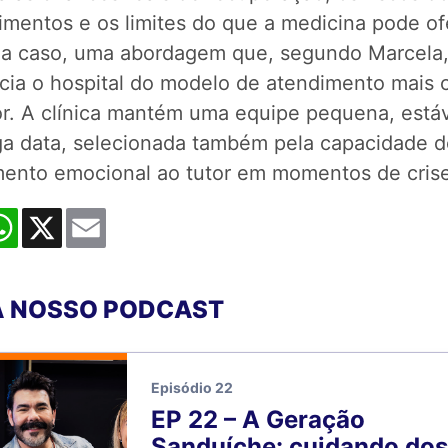
imentos e os limites do que a medicina pode of
a caso, uma abordagem que, segundo Marcela
ncia o hospital do modelo de atendimento mai
or. A clínica mantém uma equipe pequena, estáv
ga data, selecionada também pela capacidade d
mento emocional ao tutor em momentos de crise
cebook
WhatsApp
X
Email
 NOSSO PODCAST
Episódio 22
EP 22 – A Geração
Sanduíche: cuidando dos