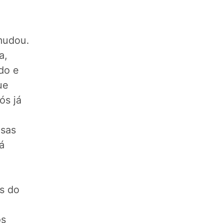
mudou.
a,
do e
ue
ós já
lsas
á
es do
os