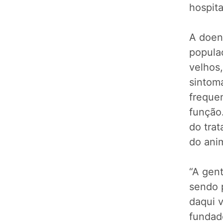
hospita
A doenç
popula
velhos
sintom
frequen
função.
do trat
do anim
“A gen
sendo p
daqui v
fundad