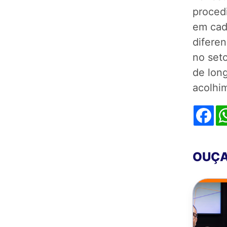
proced
em cad
difere
no set
de lon
acolhi
Fa
OUÇA