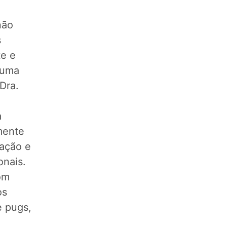
não
s
te e
 uma
Dra.
a
amente
ração e
onais.
om
os
e pugs,