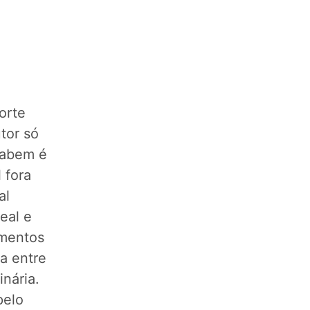
orte
tor só
sabem é
 fora
al
neal e
imentos
a entre
inária.
pelo