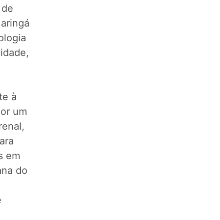
 de
Maringá
ologia
idade,
te à
por um
renal,
ara
os em
ana do
e