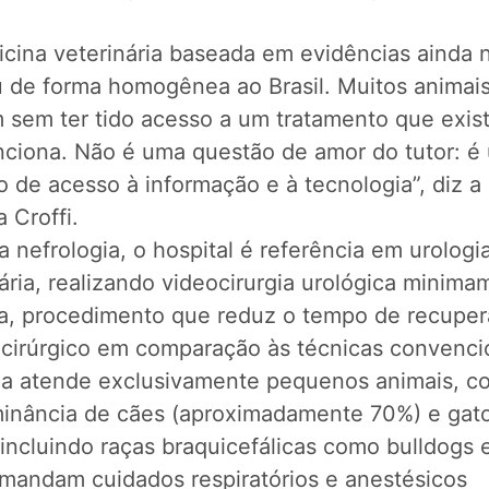
icina veterinária baseada em evidências ainda 
 de forma homogênea ao Brasil. Muitos animai
 sem ter tido acesso a um tratamento que exis
nciona. Não é uma questão de amor do tutor: é
 de acesso à informação e à tecnologia”, diz a 
 Croffi.
 nefrologia, o hospital é referência em urologi
ária, realizando videocirurgia urológica minim
va, procedimento que reduz o tempo de recupe
o cirúrgico em comparação às técnicas convenci
ica atende exclusivamente pequenos animais, c
inância de cães (aproximadamente 70%) e gat
incluindo raças braquicefálicas como bulldogs 
mandam cuidados respiratórios e anestésicos