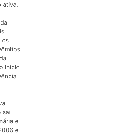
 ativa.
 da
is
 os
vômitos
 da
 início
vência
va
 sai
nária e
 2006 e