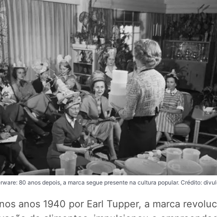
rware: 80 anos depois, a marca segue presente na cultura popular. Crédito: divu
nos anos 1940 por Earl Tupper, a marca revolu