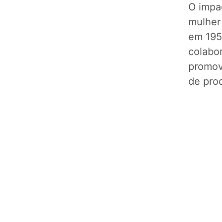
O impac
mulher
em 195
colabo
promov
de pro