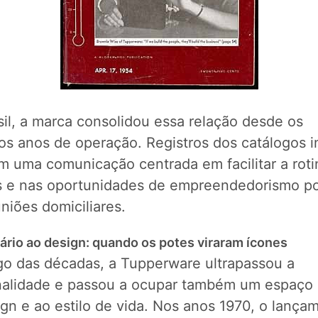
il, a marca consolidou essa relação desde os
os anos de operação. Registros dos catálogos in
m uma comunicação centrada em facilitar a roti
as e nas oportunidades de empreendedorismo p
niões domiciliares.
itário ao design: quando os potes viraram ícones
go das décadas, a Tupperware ultrapassou a
nalidade e passou a ocupar também um espaço 
gn e ao estilo de vida. Nos anos 1970, o lança