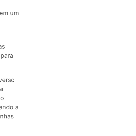
o em um
as
 para
verso
ar
 o
ando a
inhas