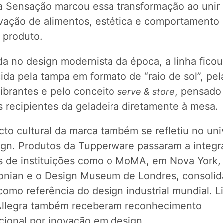
ha Sensação marcou essa transformação ao unir
vação de alimentos, estética e comportament
 produto.
da no design modernista da época, a linha ficou
da pela tampa em formato de “raio de sol”, pel
vibrantes e pelo conceito
, pensado
serve & store
s recipientes da geladeira diretamente à mesa.
cto cultural da marca também se refletiu no uni
ign. Produtos da Tupperware passaram a integr
s de instituições como o MoMA, em Nova York,
onian e o Design Museum de Londres, consolid
omo referência do design industrial mundial. L
llegra também receberam reconhecimento
acional por inovação em design.