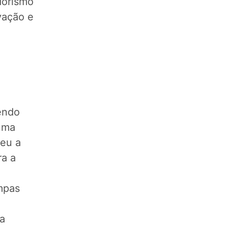
dorismo
vação e
endo
 uma
ceu a
ra a
mpas
da