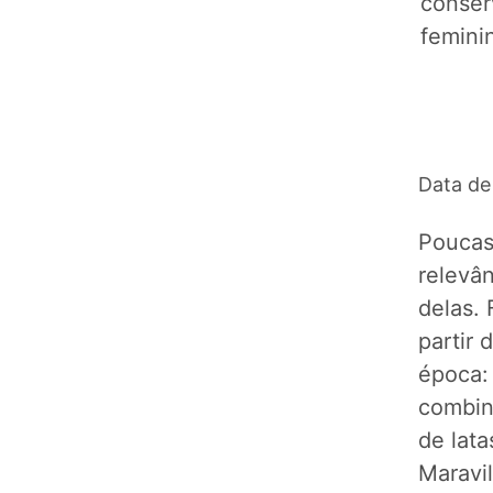
conser
femini
Data de
Poucas
relevâ
delas.
partir 
época: 
combin
de lata
Maravil