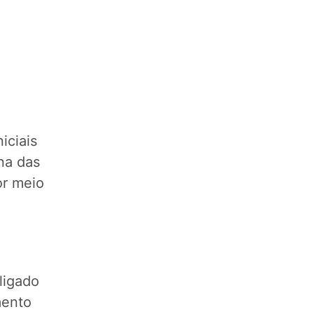
iciais
na das
or meio
ligado
mento