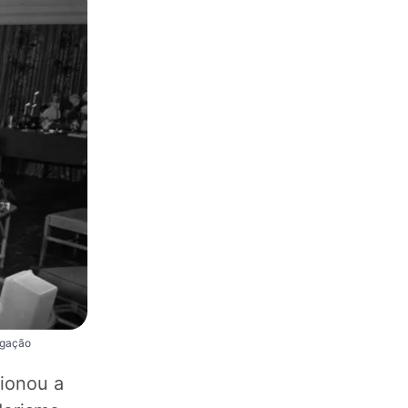
lgação
cionou a