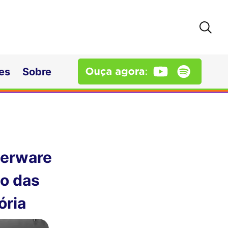
es
Sobre
perware
ão das
ória