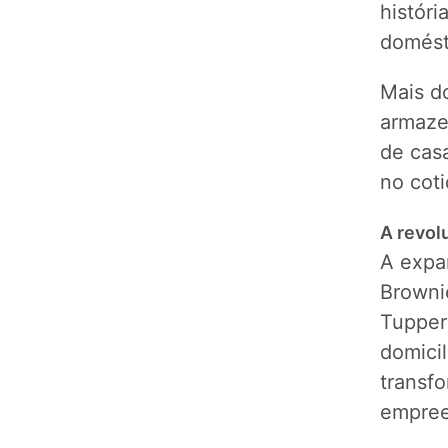
históri
domést
Mais d
armaze
de cas
no cot
A revol
A expa
Brownie
Tupper
domici
transf
empree