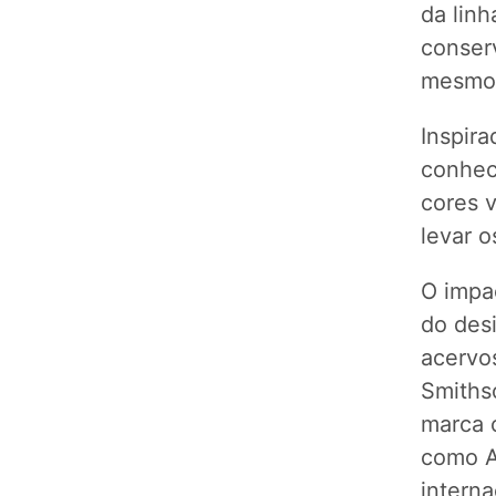
da lin
conser
mesmo
Inspira
conheci
cores 
levar o
O impa
do des
acervo
Smiths
marca c
como A
intern