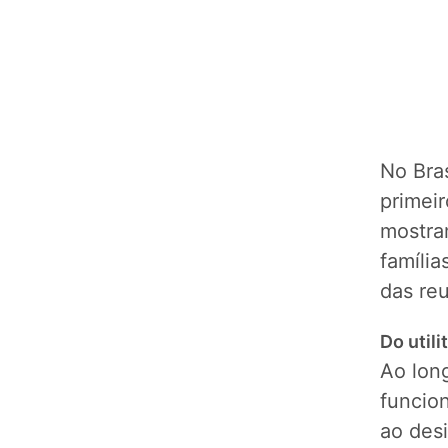
No Bras
primeir
mostra
famíli
das reu
Do util
Ao lon
funcio
ao desi