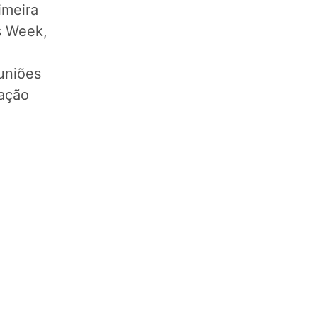
imeira
s Week,
uniões
ação