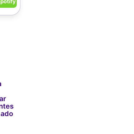
potify
a
ar
ntes
sado