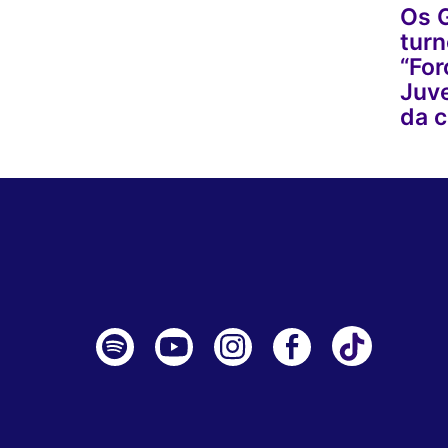
Os G
turn
“For
Juve
da c