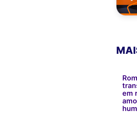
MAI
Rom
tran
em r
amor
hum