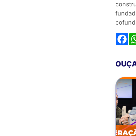
constru
fundad
cofund
Fa
OUÇA