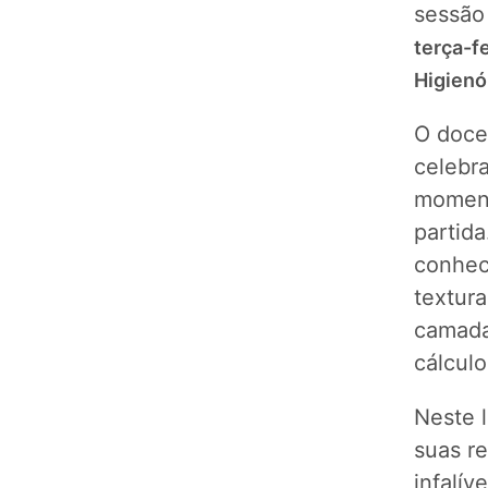
sessão
terça-fe
Higienó
O doce
celebr
moment
partid
conhec
textur
camadas
cálculo
Neste 
suas r
infalív