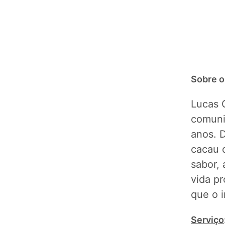
Sobre o
Lucas 
comuni
anos. 
cacau 
sabor,
vida pr
que o i
Serviço