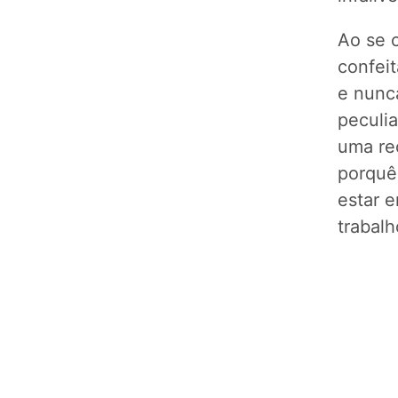
Ao se 
confeit
e nunca
peculia
uma rec
porquê
estar 
trabalh