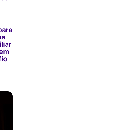
para
ma
liar
uem
fio
m