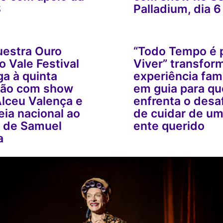
S
Palladium, dia 6
uestra Ouro
“Todo Tempo é 
o Vale Festival
Viver” transfor
a à quinta
experiência fami
ção com show
em guia para q
lceu Valença e
enfrenta o desa
eia nacional ao
de cuidar de u
o de Samuel
ente querido
a