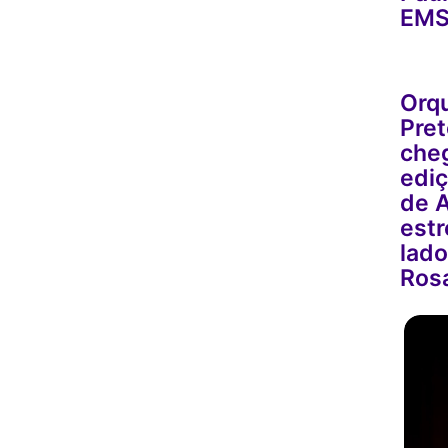
EM
Orq
Pret
cheg
edi
de A
estr
lad
Ros