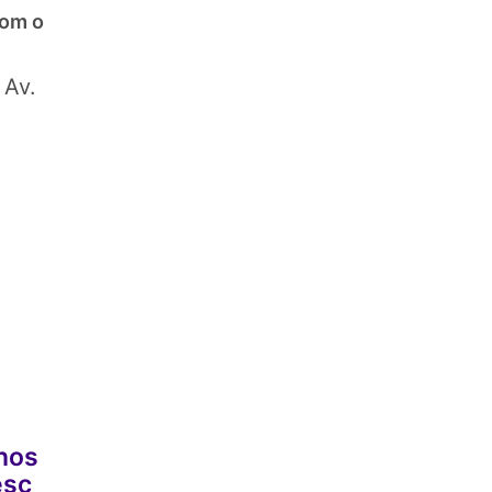
com o
 Av.
nos
esc