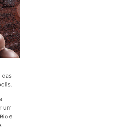
r das
olis.
e
r um
e
 Rio
A