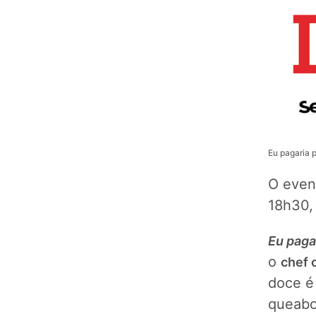
Eu pagaria 
O event
18h30, 
Eu paga
o
chef 
doce é 
queabor