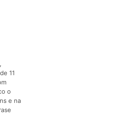
,
de 11
com
co o
ns e na
rase