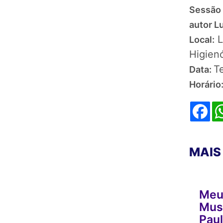
Sessão 
autor L
L
Local:
Higienó
Te
Data:
Horário
Fa
MAIS
Meu
Musi
Pau