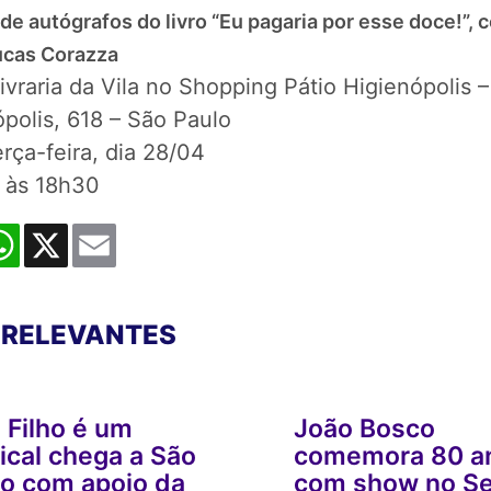
de autógrafos do livro “Eu pagaria por esse doce!”, 
ucas Corazza
ivraria da Vila no Shopping Pátio Higienópolis –
polis, 618 – São Paulo
rça-feira, dia 28/04
às 18h30
:
cebook
WhatsApp
X
Email
 RELEVANTES
 Filho é um
João Bosco
cal chega a São
comemora 80 a
lo com apoio da
com show no S