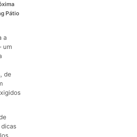
óxima
g Pátio
a a
– um
a
, de
m
exigidos
 de
 dicas
los.