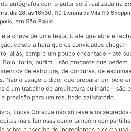
 de autógrafos com o autor será realizada na
pr
, na
no
ira, dia 28, às 18h30
Livraria da Vila
Shoppin
, em São Paulo.
polis
 é a chave de uma festa. É ele que abre e fech
ação, desde a hora que os convidados chegam 
o, aliás, sempre um pouco encantado – até su
a. Bolo, torta, pudim… são preparos que pedem
imentos de estrutura, de gorduras, de espumas
as. Não é exagero dizer que preparar um bolo e
 é um trabalho de arquitetura culinária – são 
 e precisão para um resultado satisfatório.
livro, Lucas Corazza não só revela os segredos
eceitas mais famosas como também compartilha
eis sobre a escolha de ingredientes e como usá-