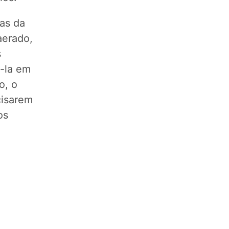
as da
aerado,
s
á-la em
o, o
cisarem
os