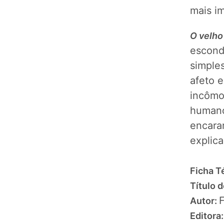
mais i
O velho
escond
simples
afeto e
incômod
humano
encarar
explic
Ficha T
Título d
Autor:
Editora: