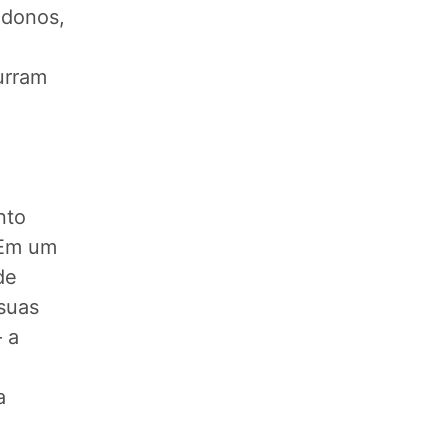
ndonos,
urram
nto
 Em um
de
suas
 a
a