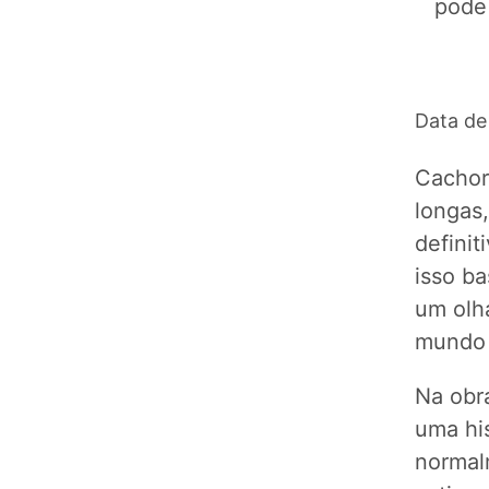
pode 
Data de
Cachor
longas
defini
isso ba
um olh
mundo 
Na obra
uma hi
normal