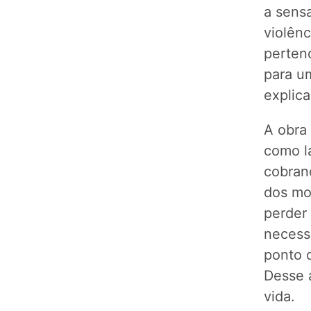
a sens
violênc
perten
para um
explic
A obra
como la
cobran
dos mo
perder
necess
ponto 
Desse 
vida.