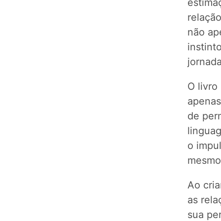
estima
relaçã
não ap
instin
jornada
O livro
apenas
de perm
lingua
o impul
mesmo 
Ao cria
as rel
sua pe