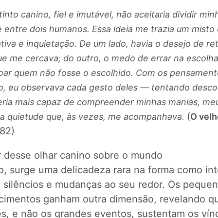
into canino, fiel e imutável, não aceitaria dividir min
e entre dois humanos. Essa ideia me trazia um misto
iva e inquietação. De um lado, havia o desejo de ret
ue me cercava; do outro, o medo de errar na escolh
ar quem não fosse o escolhido. Com os pensament
o, eu observava cada gesto deles — tentando desco
ria mais capaz de compreender minhas manias, me
(
a quietude que, às vezes, me acompanhava.
O velh
 82)
ir desse olhar canino sobre o mundo
, surge uma delicadeza rara na forma como int
, silêncios e mudanças ao seu redor. Os peque
cimentos ganham outra dimensão, revelando q
es, e não os grandes eventos, sustentam os vín