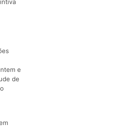
intiva
ões
entem e
tude de
 o
uem