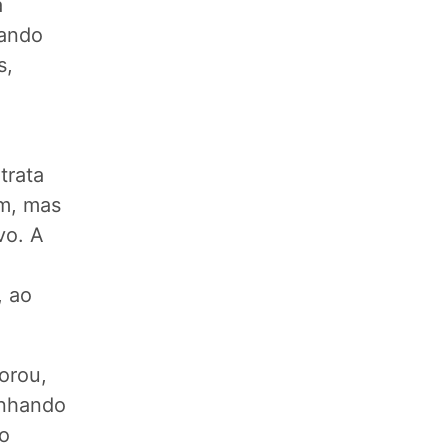
a
rando
s,
trata
em, mas
vo. A
, ao
orou,
enhando
o