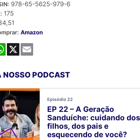
978-65-5625-979-6
IN:
175
:
34,51
omprar:
Amazon
cebook
WhatsApp
X
Email
 NOSSO PODCAST
Episódio 22
EP 22 – A Geração
Sanduíche: cuidando dos
filhos, dos pais e
esquecendo de você?