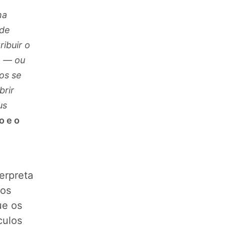
ha
 de
ribuir o
a — ou
os se
brir
us
o e o
erpreta
nos
ue os
culos