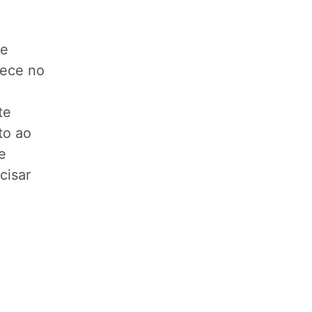
se
tece no
te
to ao
e
cisar