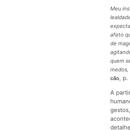
Meu inst
lealdad
expectat
afeto q
de mago
agitand
quem se
medos, 
, p.
cão
A part
humano
gestos
aconte
detalh