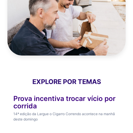
Romance transforma tragédia em
reflexão sobre amor e fragilidade
humana
Finanças
Dia dos Pais: Pesquisa aponta que
EXPLORE POR TEMAS
Saúde e Bem Estar
47,2% pretendem gastar mais com
presentes que no ano passado
Prova incentiva trocar vício por
corrida
14ª edição da Largue o Cigarro Correndo acontece na manhã
deste domingo
Carreira