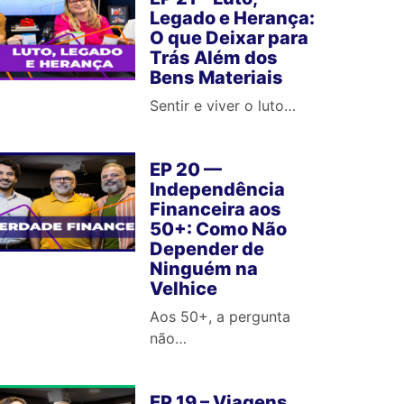
Legado e Herança:
O que Deixar para
Trás Além dos
Bens Materiais
Sentir e viver o luto…
EP 20 —
Independência
Financeira aos
50+: Como Não
Depender de
Ninguém na
Velhice
Aos 50+, a pergunta
não…
EP 19 – Viagens